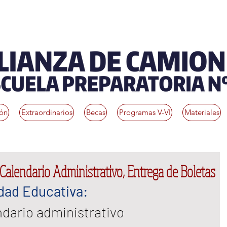
ión
Extraordinarios
Becas
Programas V-VI
Materiales
 Calendario Administrativo, Entrega de Boletas
ad Educativa:  
dario administrativo 