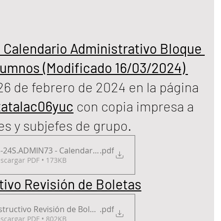
Calendario Administrativo Bloque 
Alumnos (Modificado 16/03/2024) 
26 de febrero de 2024 en la página 
tatalac06yuc
 con copia impresa a 
fes y subjefes de grupo. 
-24S.ADMIN73 - Calendario Administrativo Bloque 1 Sem. 
.pdf
scargar PDF • 173KB
tivo Revisión de Boletas
structivo Revisión de Boletas
.pdf
scargar PDF • 802KB