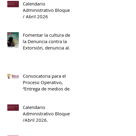
Calendario
Administrativo Bloque II
/ Abril 2026
Fomentar la cultura de
la Denuncia contra la
Extorsión, denuncia al
089.
Convocatoria para el
Proceso Operativo,
“Entrega de medios de
pago”, S311 Beca
Universal de Educación
Calendario
Media Superior Benito
Administrativo Bloque II
Juárez.
/Abril 2026.