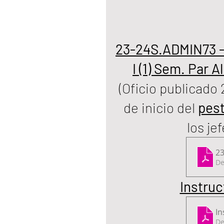
23-24S.ADMIN73 - 
I (1) Sem. Par 
(Oficio publicado 
de inicio del 
pes
los je
23
De
Instruc
In
De