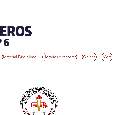
Material Disciplinas
Horarios y Asesores
Galeria
More