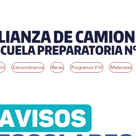
ión
Extraordinarios
Becas
Programas V-VI
Materiales