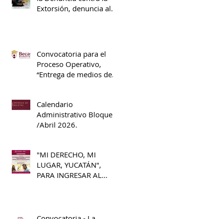
Extorsión, denuncia al
089.
Convocatoria para el
Proceso Operativo,
“Entrega de medios de
pago”, S311 Beca
Universal de Educación
Calendario
Media Superior Benito
Administrativo Bloque II
Juárez.
/Abril 2026.
"MI DERECHO, MI
LUGAR, YUCATÁN",
PARA INGRESAR AL
PRIMER GRADO DE
BACHILLERATO 2026 -
2027
Convocatoria - La