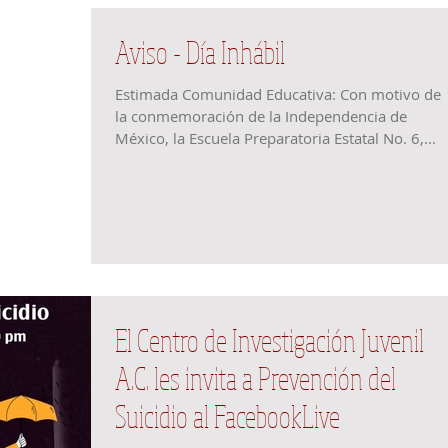
Aviso - Día Inhábil
Estimada Comunidad Educativa: Con motivo de
la conmemoración de la Independencia de
México, la Escuela Preparatoria Estatal No. 6,...
El Centro de Investigación Juvenil
A.C. les invita a Prevención del
Suicidio al FacebookLive