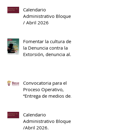
Calendario
Administrativo Bloque II
/ Abril 2026
Fomentar la cultura de
la Denuncia contra la
Extorsión, denuncia al
089.
Convocatoria para el
Proceso Operativo,
“Entrega de medios de
pago”, S311 Beca
Universal de Educación
Calendario
Media Superior Benito
Administrativo Bloque II
Juárez.
/Abril 2026.