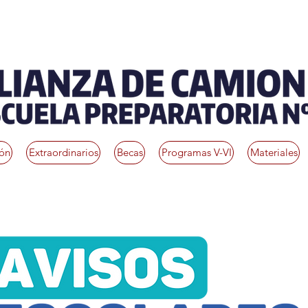
ión
Extraordinarios
Becas
Programas V-VI
Materiales