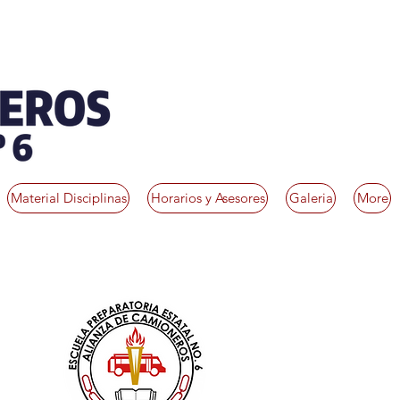
Material Disciplinas
Horarios y Asesores
Galeria
More