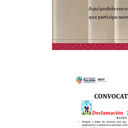
Aquí podrás encont
que participa nues