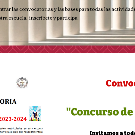
rar las convocatorias y las bases para todas las actividade
tra escuela, inscribete y participa.
Convo
"Concurso de
Invitamos a tod