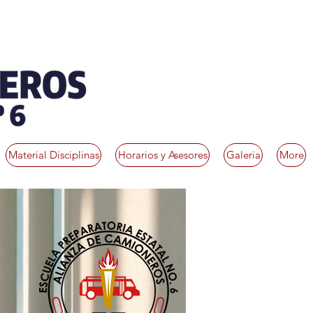
Material Disciplinas
Horarios y Asesores
Galeria
More