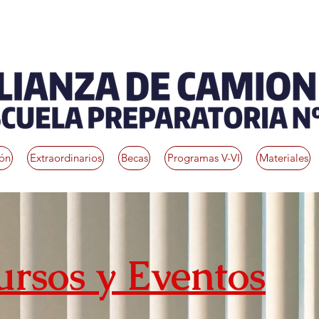
ión
Extraordinarios
Becas
Programas V-VI
Materiales
rsos y Eventos