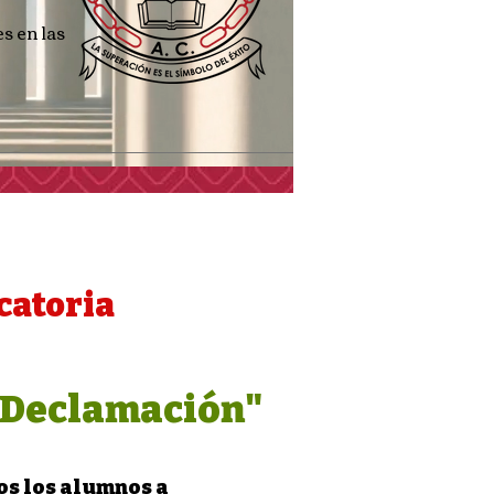
s en las
catoria
 Declamación"
os los alumnos a