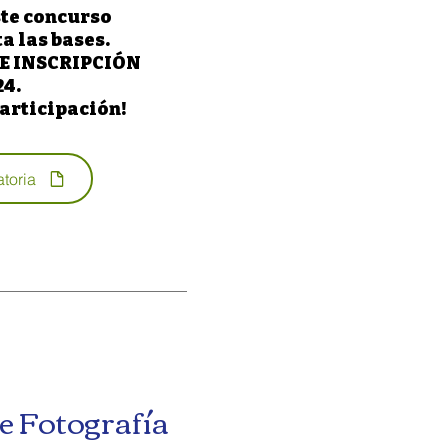
ste concurso
a las bases.
DE INSCRIPCIÓN
24.
articipación!
toria
e Fotografía