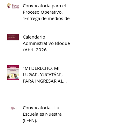
Convocatoria para el
Proceso Operativo,
“Entrega de medios de
pago”, S311 Beca
Universal de Educación
Calendario
Media Superior Benito
Administrativo Bloque II
Juárez.
/Abril 2026.
"MI DERECHO, MI
LUGAR, YUCATÁN",
PARA INGRESAR AL
PRIMER GRADO DE
BACHILLERATO 2026 -
2027
Convocatoria - La
Escuela es Nuestra
(LEEN).