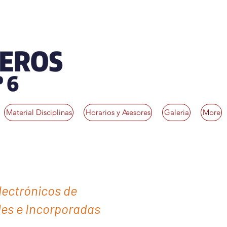
Material Disciplinas
Horarios y Asesores
Galeria
More
lectrónicos de
les e Incorporadas