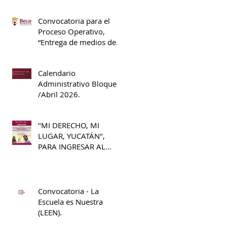
Convocatoria para el
Proceso Operativo,
“Entrega de medios de
pago”, S311 Beca
Universal de Educación
Calendario
Media Superior Benito
Administrativo Bloque II
Juárez.
/Abril 2026.
"MI DERECHO, MI
LUGAR, YUCATÁN",
PARA INGRESAR AL
PRIMER GRADO DE
BACHILLERATO 2026 -
2027
Convocatoria - La
Escuela es Nuestra
(LEEN).