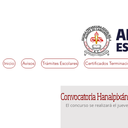
Inicio
Avisos
Trámites Escolares
Certificados Terminac
Convocatoria Hanalpixá
El concurso se realizará el juev