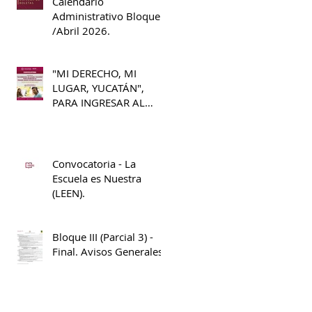
Calendario
Media Superior Benito
Administrativo Bloque II
Juárez.
/Abril 2026.
"MI DERECHO, MI
LUGAR, YUCATÁN",
PARA INGRESAR AL
PRIMER GRADO DE
BACHILLERATO 2026 -
2027
Convocatoria - La
Escuela es Nuestra
(LEEN).
Bloque III (Parcial 3) -
Final. Avisos Generales